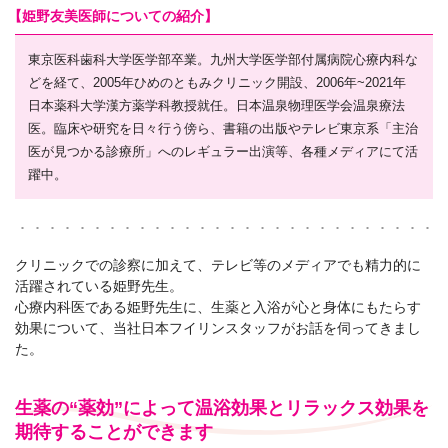
【姫野友美医師についての紹介】
東京医科歯科大学医学部卒業。九州大学医学部付属病院心療内科な
どを経て、2005年ひめのともみクリニック開設、2006年~2021年
日本薬科大学漢方薬学科教授就任。日本温泉物理医学会温泉療法
医。臨床や研究を日々行う傍ら、書籍の出版やテレビ東京系「主治
医が見つかる診療所」へのレギュラー出演等、各種メディアにて活
躍中。
クリニックでの診察に加えて、テレビ等のメディアでも精力的に
活躍されている姫野先生。
心療内科医である姫野先生に、生薬と入浴が心と身体にもたらす
効果について、当社日本フイリンスタッフがお話を伺ってきまし
た。
生薬の“薬効”によって温浴効果とリラックス効果を
期待することができます