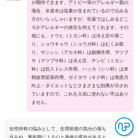
が期待できます。アトピー等のアレルギー肌の
場合、水道水は塩素が含まれているので沁みる
方がいらっしゃいますが、生薬ではしみるどこ
ろかアレルギーの炎症を抑えてくれます。その
他にも、トウヒ（ミカン科）は冷え症や肩こ
り、ショウキョウ（ショウガ科）はむくみ取
り、サンシシ（アカネ科）は鎮痛作用、マツブ
サ（マツブサ科）は冷え症、チンピ（ミカン
科）は抗ストレス作用、ハッカ（シソ科）は末
梢血管拡張作用、ガイヨウ（キク科）は免疫力
向上・ダイエットなどさまざまな効果が示され
ていますので、これを入浴に使わない手はあり
ません。
女性特有の悩みとして、生理前後の気分の落ち
込みや、更年期による心と身体の変化があると