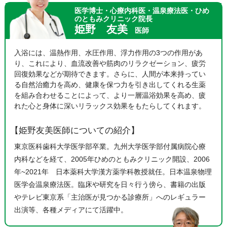
医学博士・心療内科医・温泉療法医・ひめ
のともみクリニック院長
姫野 友美
医師
入浴には、温熱作用、水圧作用、浮力作用の3つの作用があ
り、これにより、血流改善や筋肉のリラクゼーション、疲労
回復効果などが期待できます。さらに、人間が本来持ってい
る自然治癒力を高め、健康を保つ力を引き出してくれる生薬
を組み合わせることによって、より一層温浴効果を高め、疲
れた心と身体に深いリラックス効果をもたらしてくれます。
【姫野友美医師についての紹介】
東京医科歯科大学医学部卒業。九州大学医学部付属病院心療
内科などを経て、2005年ひめのともみクリニック開設、2006
年~2021年 日本薬科大学漢方薬学科教授就任。日本温泉物理
医学会温泉療法医。臨床や研究を日々行う傍ら、書籍の出版
やテレビ東京系「主治医が見つかる診療所」へのレギュラー
出演等、各種メディアにて活躍中。