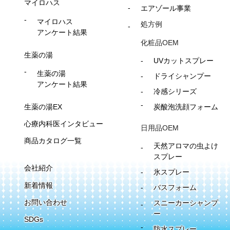
マイロハス
エアゾール事業
マイロハス
処方例
アンケート結果
化粧品OEM
生薬の湯
UVカットスプレー
生薬の湯
ドライシャンプー
アンケート結果
冷感シリーズ
生薬の湯EX
炭酸泡洗顔フォーム
心療内科医インタビュー
日用品OEM
商品カタログ一覧
天然アロマの虫よけ
スプレー
会社紹介
氷スプレー
新着情報
バスフォーム
お問い合わせ
スニーカーシャンプ
ー
SDGs
防水スプレー