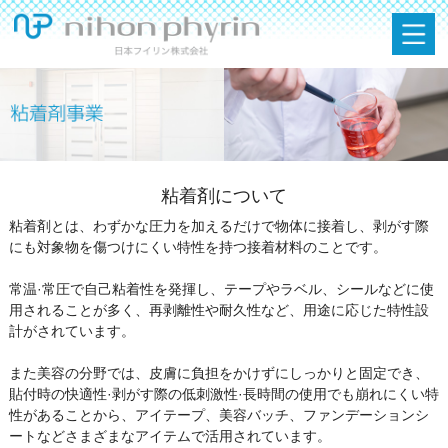
粘着剤について
粘着剤とは、わずかな圧力を加えるだけで物体に接着し、剥がす際
にも対象物を傷つけにくい特性を持つ接着材料のことです。
常温·常圧で自己粘着性を発揮し、テープやラベル、シールなどに使
用されることが多く、再剥離性や耐久性など、用途に応じた特性設
計がされています。
また美容の分野では、皮膚に負担をかけずにしっかりと固定でき、
貼付時の快適性·剥がす際の低刺激性·長時間の使用でも崩れにくい特
性があることから、アイテープ、美容バッチ、ファンデーションシ
ートなどさまざまなアイテムで活用されています。