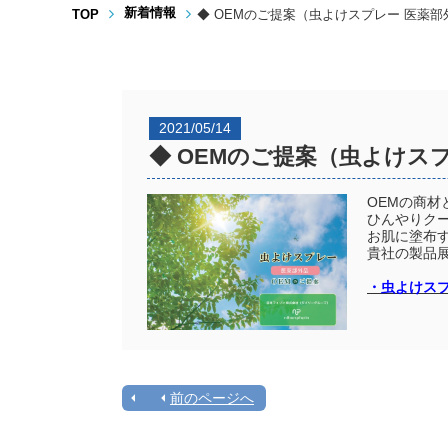
新着情報
TOP
◆ OEMのご提案（虫よけスプレー 医薬部
2021/05/14
◆ OEMのご提案（虫よけス
OEMの商
ひんやりク
お肌に塗布
貴社の製品
・虫よけス
前のページへ