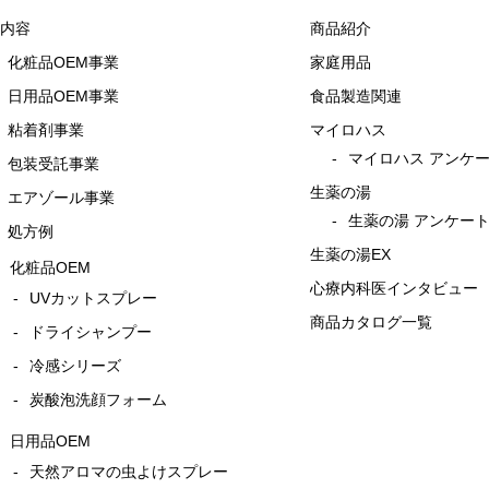
内容
商品紹介
化粧品OEM事業
家庭用品
日用品OEM事業
食品製造関連
粘着剤事業
マイロハス
マイロハス アンケ
包装受託事業
生薬の湯
エアゾール事業
生薬の湯 アンケー
処方例
生薬の湯EX
化粧品OEM
心療内科医インタビュー
UVカットスプレー
商品カタログ一覧
ドライシャンプー
冷感シリーズ
炭酸泡洗顔フォーム
日用品OEM
天然アロマの虫よけスプレー